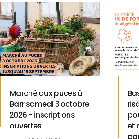
Marché aux puces à
Ba
Barr samedi 3 octobre
ris
2026 - inscriptions
pou
ouvertes
et 
par