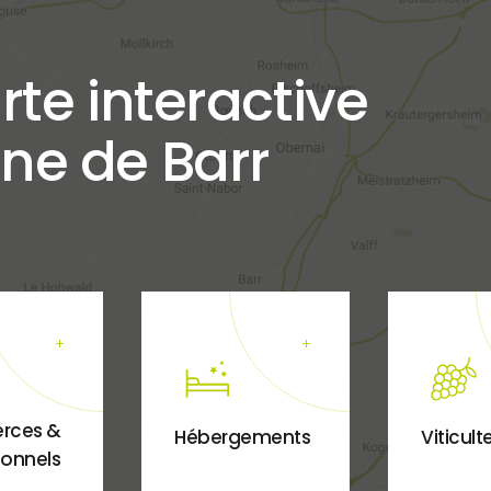
rte interactive
ne de Barr
rces &
Hébergements
Viticult
ionnels