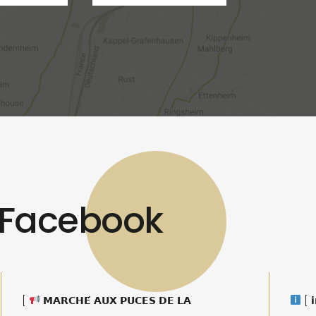
s Facebook
[
𝗠𝗔𝗥𝗖𝗛𝗘́ 𝗔𝗨𝗫 𝗣𝗨𝗖𝗘𝗦 𝗗𝗘 𝗟𝗔
[ 𝗶