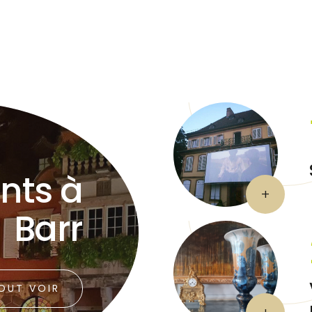
nts à
Barr
OUT VOIR