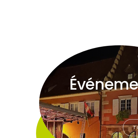
Événeme
T