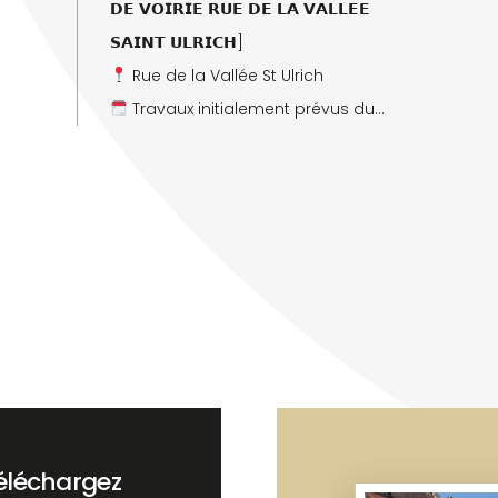
𝗗𝗘 𝗩𝗢𝗜𝗥𝗜𝗘 𝗥𝗨𝗘 𝗗𝗘 𝗟𝗔 𝗩𝗔𝗟𝗟𝗘𝗘
𝗦𝗔𝗜𝗡𝗧 𝗨𝗟𝗥𝗜𝗖𝗛]
Rue de la Vallée St Ulrich
Travaux initialement prévus du
03/08 au 07/08 inclus seront
prolongés jusqu’au mercredi 12/08.
Merci de votre compréhension.
éléchargez