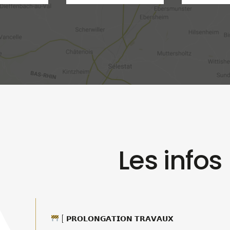
Les info
[ 𝗣𝗥𝗢𝗟𝗢𝗡𝗚𝗔𝗧𝗜𝗢𝗡 𝗧𝗥𝗔𝗩𝗔𝗨𝗫