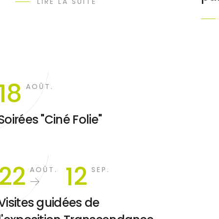
LIRE LA SUITE
18
AOÛT.
Soirées "Ciné Folie"
22
12
AOÛT.
SEP.
Visites guidées de