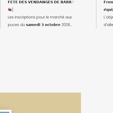
𝗙𝗘𝗧𝗘 𝗗𝗘𝗦 𝗩𝗘𝗡𝗗𝗔𝗡𝗚𝗘𝗦 𝗗𝗘 𝗕𝗔𝗥𝗥 !
𝗙𝗿𝗼𝗻
]
𝗲́𝗾𝘂
Les inscriptions pour le marché aux
L'obj
puces du 𝘀𝗮𝗺𝗲𝗱𝗶 𝟯 𝗼𝗰𝘁𝗼𝗯𝗿𝗲 2026
d'all
sont ouvertes !
Date limite
des h
d'inscription : 15 septembre 2026
de le
Réservation en ligne ici :
missi
https://barr.fr/marche-aux-puces-
propo
a-barr/
soute
événement organisé par le Comité
régul
des Fêtes Barr
𝗱'𝗮𝗿
𝗻𝗲 𝘀
𝗱𝗶𝘀𝘁
𝗽𝗿𝗼𝘀