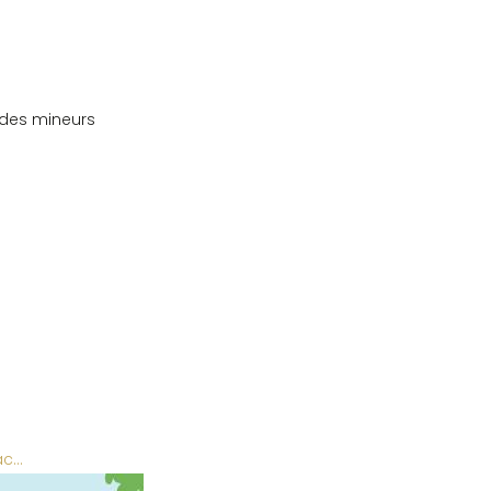
t des mineurs
ac…