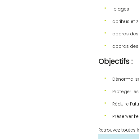
plages
abribus et 
abords des 
abords des p
Objectifs :
Dénormalise
Protéger le
Réduire l’at
Préserver l
Retrouvez toutes le