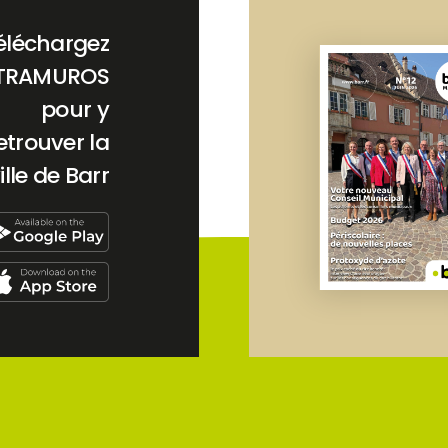
éléchargez
TRAMUROS
pour y
etrouver la
ille de Barr