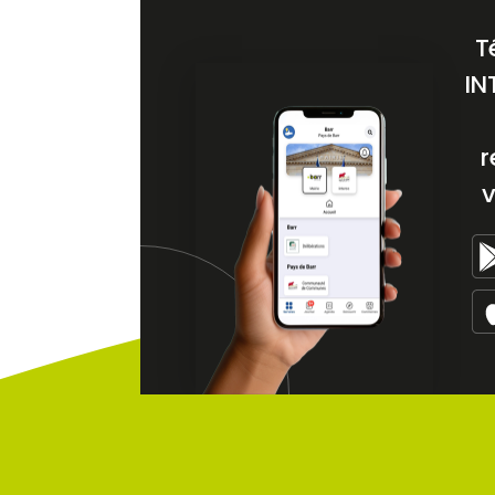
T
IN
r
v