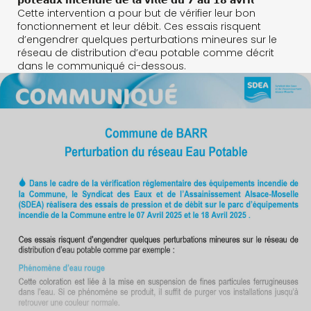
𝗽𝗼𝘁𝗲𝗮𝘂𝘅 𝗶𝗻𝗰𝗲𝗻𝗱𝗶𝗲 𝗱𝗲 𝗹𝗮 𝘃𝗶𝗹𝗹𝗲 𝗱𝘂 𝟳 𝗮𝘂 𝟭𝟴 𝗮𝘃𝗿𝗶𝗹
Cette intervention a pour but de vérifier leur bon
fonctionnement et leur débit. Ces essais risquent
d’engendrer quelques perturbations mineures sur le
réseau de distribution d’eau potable comme décrit
dans le communiqué ci-dessous.