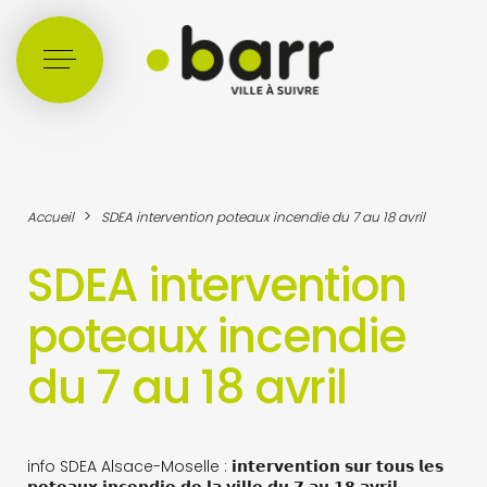
Cookies management panel
>
Accueil
SDEA intervention poteaux incendie du 7 au 18 avril
SDEA intervention
poteaux incendie
du 7 au 18 avril
info SDEA Alsace-Moselle : 𝗶𝗻𝘁𝗲𝗿𝘃𝗲𝗻𝘁𝗶𝗼𝗻 𝘀𝘂𝗿 𝘁𝗼𝘂𝘀 𝗹𝗲𝘀