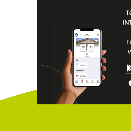
T
IN
r
v