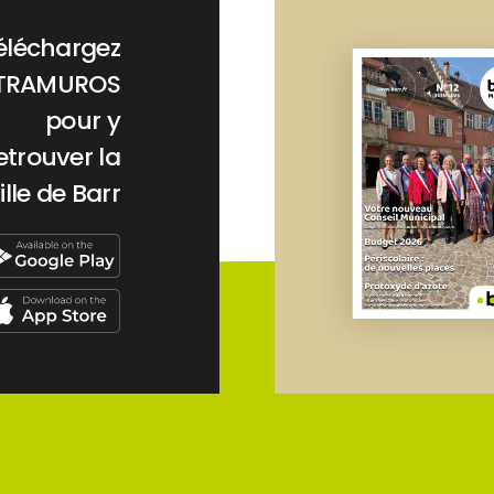
éléchargez
TRAMUROS
pour y
etrouver la
ille de Barr