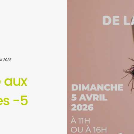
il 2026
 aux
es -5