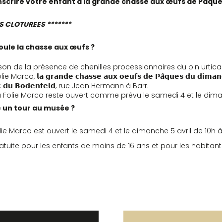
nscrire votre enfant à la grande chasse aux œufs de Pâque
S CLOTUREES *******
ule la chasse aux œufs ?
son de la présence de chenilles processionnaires du pin urtica
, 𝗹𝗮 𝗴𝗿𝗮𝗻𝗱𝗲 𝗰𝗵𝗮𝘀𝘀𝗲 𝗮𝘂𝘅 𝗼𝗲𝘂𝗳𝘀 𝗱𝗲 𝗣𝗮̂𝗾𝘂𝗲𝘀 𝗱𝘂 𝗱𝗶𝗺𝗮𝗻𝗰𝗵
𝗽𝗮𝗿𝗰 𝗱𝘂 𝗕𝗼𝗱𝗲𝗻𝗳𝗲𝗹𝗱, rue Jean Hermann à Barr.
 Folie Marco reste ouvert comme prévu le samedi 4 et le dima
e un tour au musée ?
ie Marco est ouvert le samedi 4 et le dimanche 5 avril de 10h à
gratuite pour les enfants de moins de 16 ans et pour les habitan