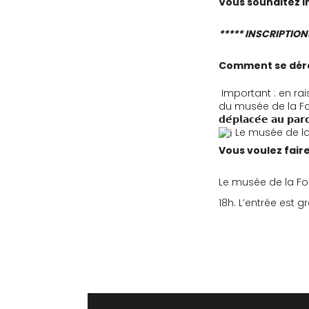
Vous souhaitez i
***** INSCRIPTION
Comment se déro
Important : en rai
du musée de la Folie Marco
𝗱𝗲́𝗽𝗹𝗮𝗰𝗲́𝗲 𝗮𝘂 
Le musée de la
Vous voulez fair
Le musée de la Fol
18h. L’entrée est 