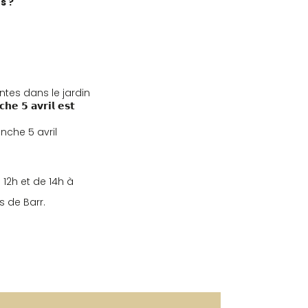
s ?
ntes dans le jardin
 𝟱 𝗮𝘃𝗿𝗶𝗹 𝗲𝘀𝘁
nche 5 avril
 12h et de 14h à
ts de Barr.