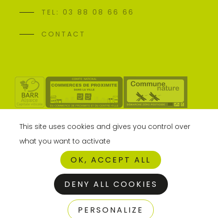
TEL: 03 88 08 66 66
CONTACT
This site uses cookies and gives you control over
what you want to activate
OK, ACCEPT ALL
DENY ALL COOKIES
MENTIONS
GESTION DES
PERSONALIZE
Adips
LÉGALES
COOKIES