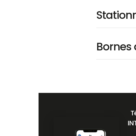
Statio
Bornes 
T
IN