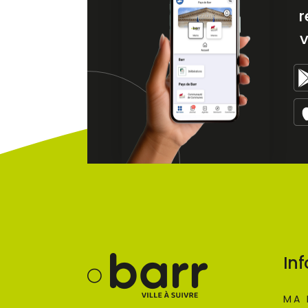
r
v
Inf
MA 