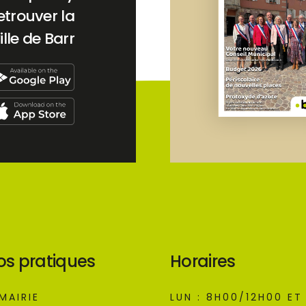
etrouver la
ille de Barr
os pratiques
Horaires
MAIRIE
LUN : 8H00/12H00 ET