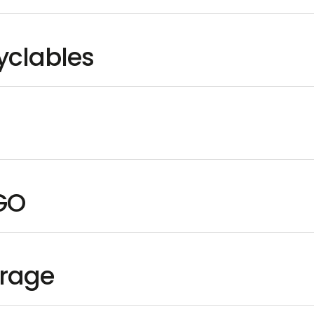
cyclables
GO
urage