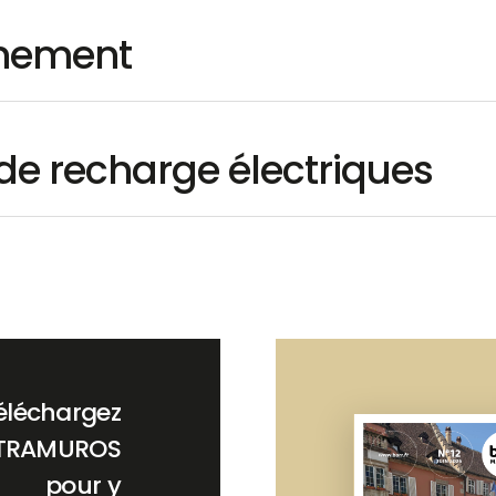
nnement
de recharge électriques
éléchargez
TRAMUROS
pour y