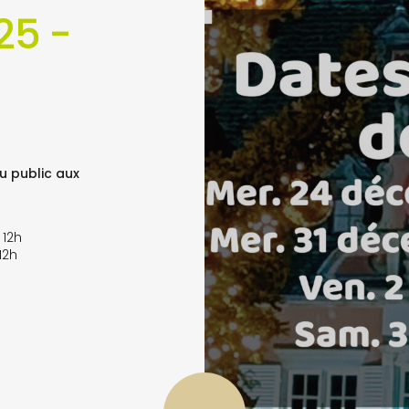
25 -
u public aux
 12h
12h