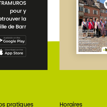
TRAMUROS
pour y
etrouver la
ille de Barr
os pratiques
Horaires