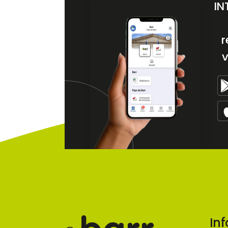
IN
r
v
Inf