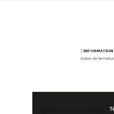
[ 𝗜𝗡𝗙𝗢𝗥𝗠𝗔𝗧𝗜𝗢𝗡
Dates de fermetur
T