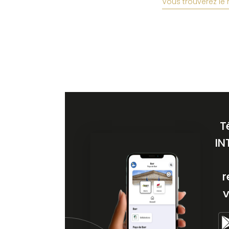
Vous trouverez le 
T
IN
r
v