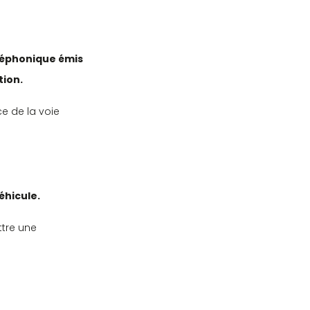
éléphonique émis
tion.
ce de la voie
éhicule.
ttre une