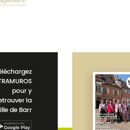
règlement ici
éléchargez
TRAMUROS
pour y
etrouver la
ille de Barr