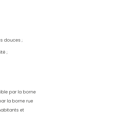
és douces ;
té ;
ible par la borne
par la borne rue
habitants et