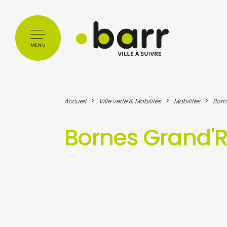
Cookies management panel
MENU
>
>
>
Accueil
Ville verte & Mobilités
Mobilités
Born
Bornes Grand'