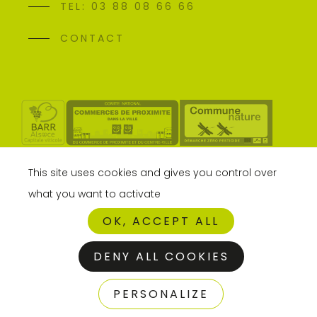
TEL: 03 88 08 66 66
CONTACT
This site uses cookies and gives you control over
what you want to activate
OK, ACCEPT ALL
DENY ALL COOKIES
MENTIONS
GESTION DES
PERSONALIZE
Adips
LÉGALES
COOKIES