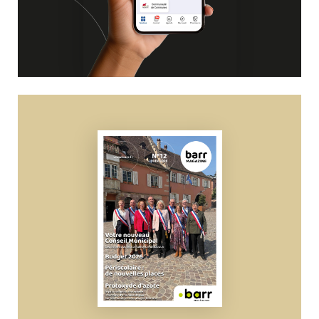
voyage temporel rafraichissant
pour les
oreilles et la mémoire ! Guitare acoustique et
basse.
https://www.bigfriends.fr/Big-O-Emi
La
rue des Arts c’est aussi l’occasion idéale
pour prendre le temps de flâner, et de
(re)découvrir les commerces ainsi que le
magnifique cœur historique de Barr !
+ d'infos
sur : https://barr.fr/evenements-culture-
sport-loisirs/evenements/rue-des-arts/