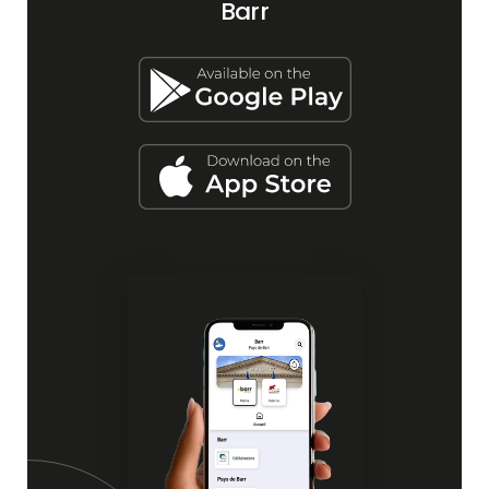
Barr
- 𝟭𝟭𝗵 𝗮̀ 𝟭𝟴𝗵 / 𝗥𝗲𝘀𝘁𝗮𝘂𝗿𝗮𝘁𝗶𝗼𝗻 𝗲𝘁 𝗯𝘂𝘃𝗲𝘁𝘁𝗲
par
le football Club de Barr
- 𝟭𝟰𝗵 𝗮̀ 𝟭𝟴𝗵 /
𝗔𝗻𝗶𝗺𝗮𝘁𝗶𝗼𝗻 𝗲𝗻𝗳𝗮𝗻𝘁𝘀 [gratuit]
coloriage d’œuvres d’art & méli mélo de
poèmes [gratuit]
- 𝟭𝟰𝗵 𝗮̀ 𝟭𝟳𝗵 /
𝗔𝗻𝗶𝗺𝗮𝘁𝗶𝗼𝗻
𝗮𝗿𝘁𝗶𝘀𝘁𝗶𝗾𝘂𝗲 [gratuit]
𝗔𝘁𝗲𝗹𝗶𝗲𝗿/𝗗𝗲́𝗰𝗼𝘂𝘃𝗲𝗿𝘁𝗲 𝗔𝗥𝗧 𝗨𝗥𝗕𝗔𝗜𝗡 𝗮𝘃𝗲𝗰 𝗹𝗲
𝗴𝗿𝗮𝗳𝗳𝗲𝘂𝗿 𝗣𝗜𝗞𝗢𝗢𝗡𝗘
Apprenez le maniement
de la bombe aérosol avec l’aide du
peintre/graffeur PIKOone. Cet atelier
s’adresse à tous. Vous participerez à la
création d’une fresque «La Rue des Arts»
!
https://www.pikoone-spray.art/
- 𝟭𝟰𝗵 𝗮̀ 𝟭𝟳𝗵 /
𝗖𝗼𝗻𝗰𝗲𝗿𝘁 𝗕𝗶𝗴 𝗢 & 𝗘𝗺𝗶 [gratuit]
Vieux tubes indémodables joués à l’ancienne,