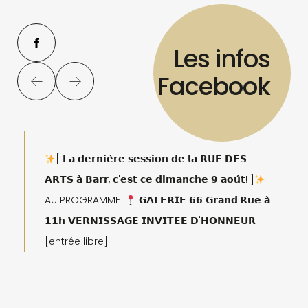
Les infos
Facebook
[ 𝗟𝗮 𝗱𝗲𝗿𝗻𝗶𝗲̀𝗿𝗲 𝘀𝗲𝘀𝘀𝗶𝗼𝗻 𝗱𝗲 𝗹𝗮 𝗥𝗨𝗘 𝗗𝗘𝗦
𝗔𝗥𝗧𝗦 𝗮̀ 𝗕𝗮𝗿𝗿, 𝗰'𝗲𝘀𝘁 𝗰𝗲 𝗱𝗶𝗺𝗮𝗻𝗰𝗵𝗲 𝟵 𝗮𝗼𝘂̂𝘁! ]
AU PROGRAMME :
𝗚𝗔𝗟𝗘𝗥𝗜𝗘 𝟲𝟲 𝗚𝗿𝗮𝗻𝗱'𝗥𝘂𝗲 𝗮̀
𝟭𝟭𝗵 𝗩𝗘𝗥𝗡𝗜𝗦𝗦𝗔𝗚𝗘 𝗜𝗡𝗩𝗜𝗧𝗘𝗘 𝗗'𝗛𝗢𝗡𝗡𝗘𝗨𝗥
[entrée libre]
Nous avons l'immense plaisir d'accueillir
𝗩𝗲́𝗿𝗼𝗻𝗶𝗾𝘂𝗲 𝗦𝗧𝗥𝗘𝗕𝗟𝗘𝗥 𝗰𝗼𝗺𝗺𝗲 𝗶𝗻𝘃𝗶𝘁𝗲́𝗲
𝗱'𝗵𝗼𝗻𝗻𝗲𝘂𝗿 ! Nous vous invitons à venir