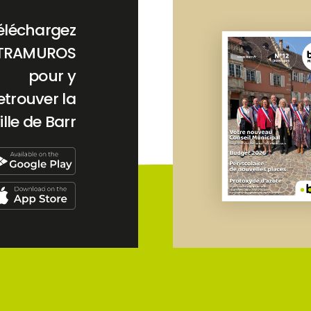
éléchargez
TRAMUROS
pour y
etrouver la
ille de Barr