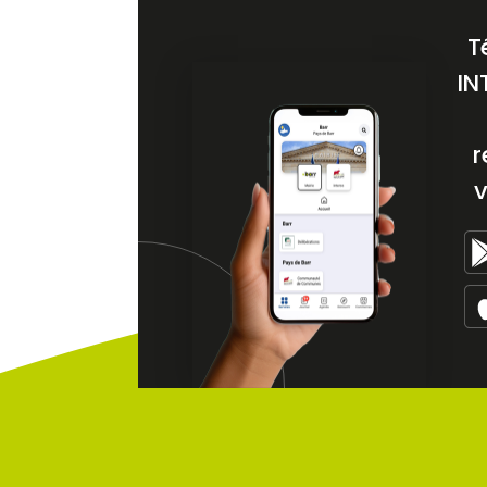
T
IN
r
v