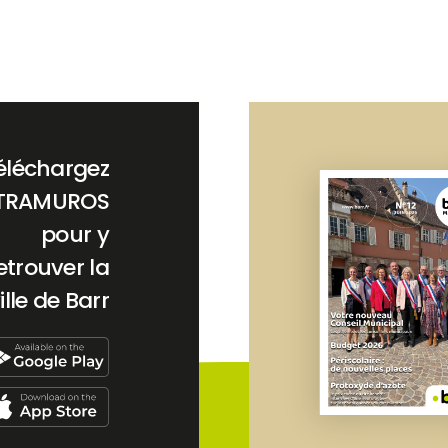
éléchargez
TRAMUROS
pour y
etrouver la
ille de Barr