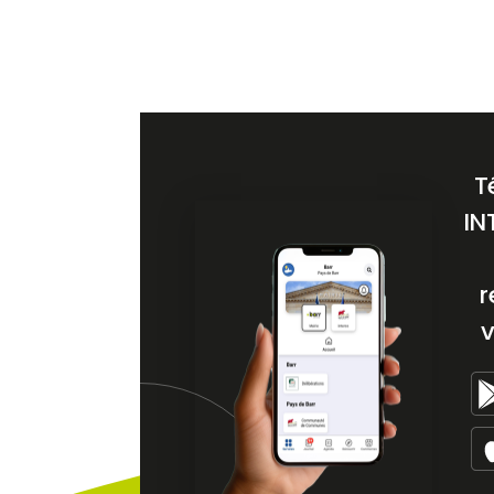
T
IN
r
v