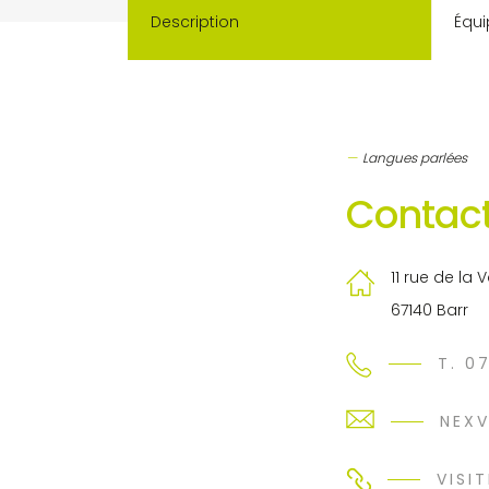
Description
Équi
Langues parlées
Contact
11 rue de la 
67140 Barr
T. 0
NEX
VISIT