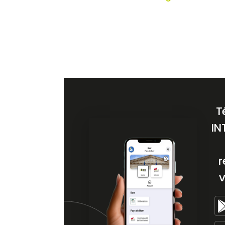
T
IN
r
v