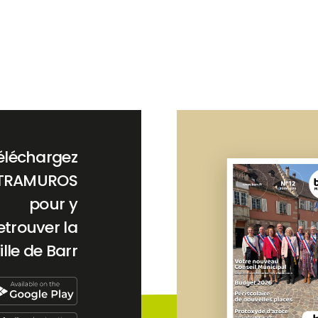
éléchargez
TRAMUROS
pour y
etrouver la
ille de Barr