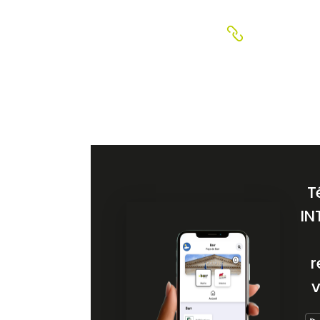
T
IN
r
v