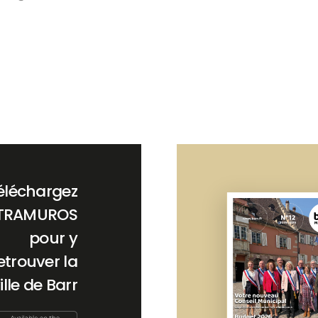
éléchargez
TRAMUROS
pour y
etrouver la
ille de Barr