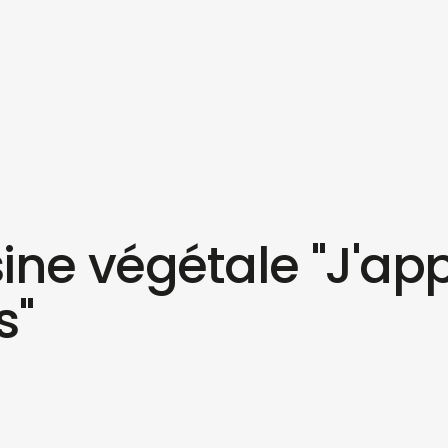
ine végétale "J'app
s"