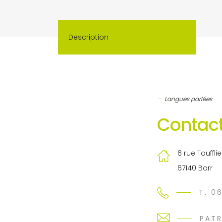
Description
Langues parlées
Contact
6 rue Tauffli
67140 Barr
T. 0
PAT