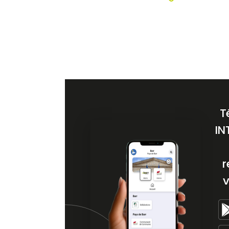
T
IN
r
v