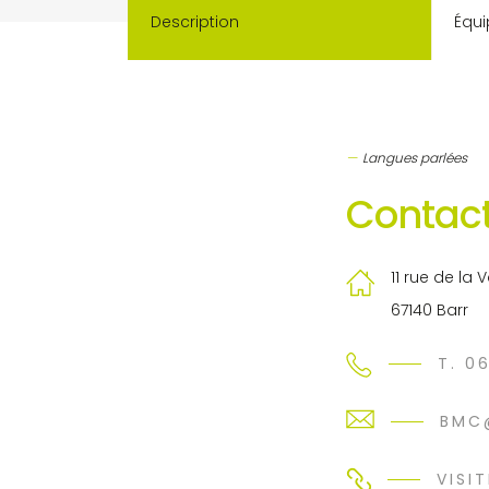
Description
Équi
Langues parlées
Contact
11 rue de la V
67140 Barr
T. 0
BMC
VISIT