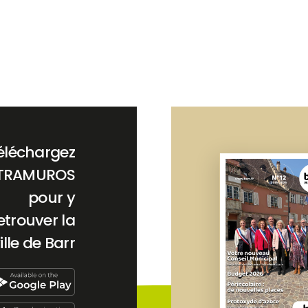
éléchargez
TRAMUROS
pour y
etrouver la
ille de Barr