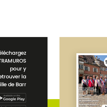
éléchargez
TRAMUROS
pour y
etrouver la
ille de Barr