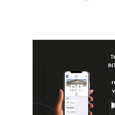
T
IN
r
v