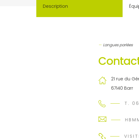
Description
Équi
Langues parlées
Contact
21 rue du G
67140 Barr
T. 0
HBM
VISIT