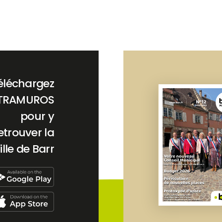
éléchargez
TRAMUROS
pour y
etrouver la
ille de Barr