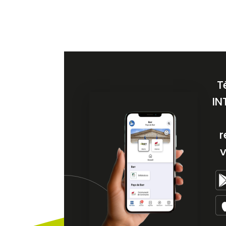
T
IN
r
v