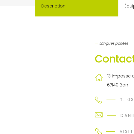
Description
Équi
Langues parlées
Contact
13 impasse 
67140 Barr
T. 0
DAN
VISIT