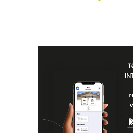
T
IN
r
v