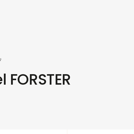
R
l FORSTER