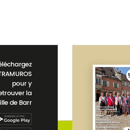
éléchargez
TRAMUROS
pour y
etrouver la
ille de Barr