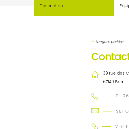
Description
Équi
Langues parlées
Contact
39 rue des 
67140 Barr
T. 0
SBF
VISIT