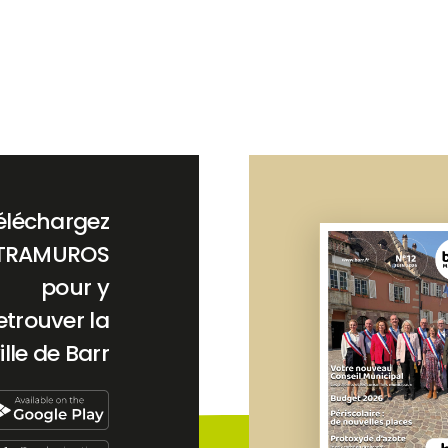
éléchargez
TRAMUROS
pour y
etrouver la
ille de Barr