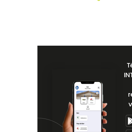
T
IN
r
v