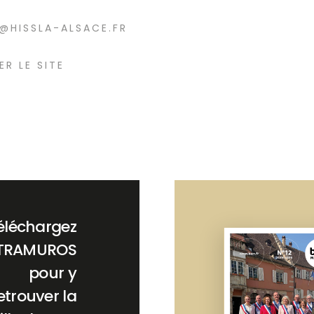
@HISSLA-ALSACE.FR
ER LE SITE
éléchargez
TRAMUROS
pour y
etrouver la