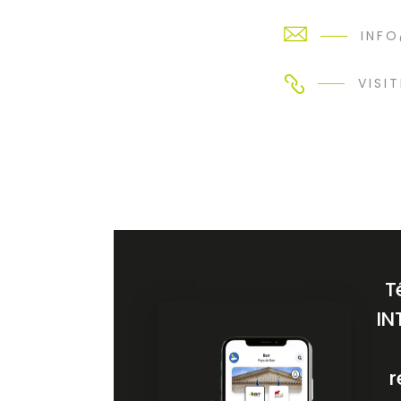
INFO
VISIT
T
IN
r