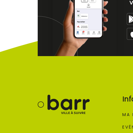
v
Inf
MA 
EVÉ