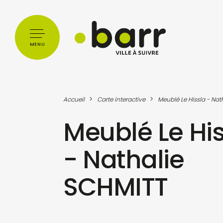
Cookies management panel
MENU
>
>
Accueil
Carte interactive
Meublé Le Hissla - Nat
Meublé Le His
- Nathalie
SCHMITT