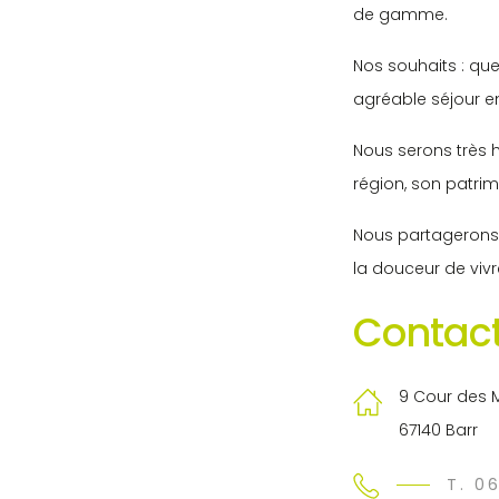
de gamme.
Nos souhaits : q
agréable séjour e
Nous serons très h
région, son patrim
Nous partagerons 
la douceur de viv
Contact
9 Cour des 
67140 Barr
T. 0