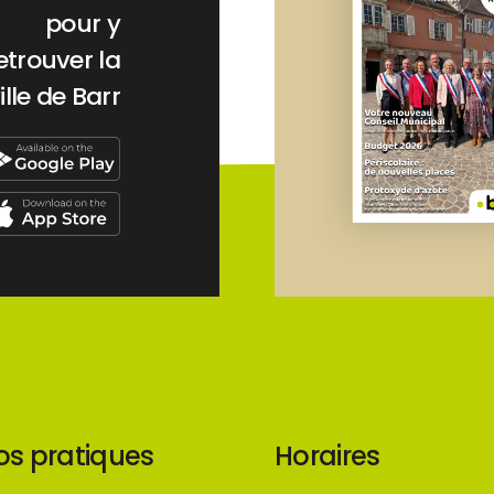
pour y
etrouver la
ille de Barr
os pratiques
Horaires