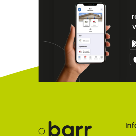
r
v
Inf