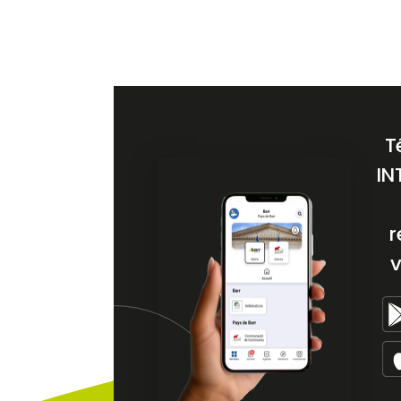
T
IN
r
v