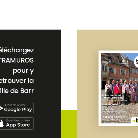
éléchargez
TRAMUROS
pour y
etrouver la
ille de Barr