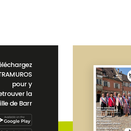
éléchargez
TRAMUROS
pour y
etrouver la
ille de Barr