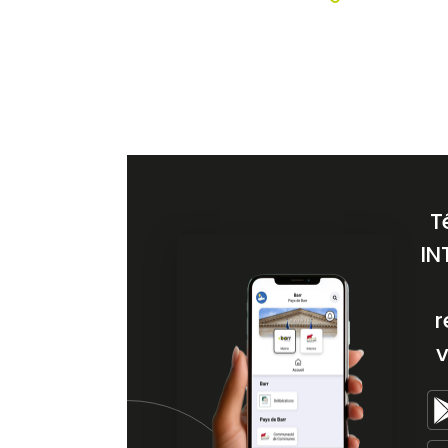
T
IN
r
v