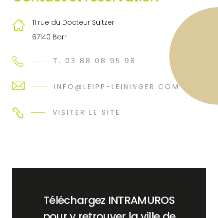
11 rue du Docteur Sultzer
67140 Barr
T. 03 88 08 95 98
INFO@LEIPP-LEININGER.COM
VISITER LE SITE
Téléchargez INTRAMUROS
pour y retrouver la ville de