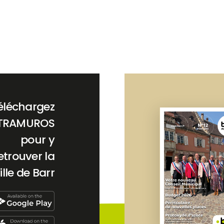
éléchargez
TRAMUROS
pour y
etrouver la
ille de Barr