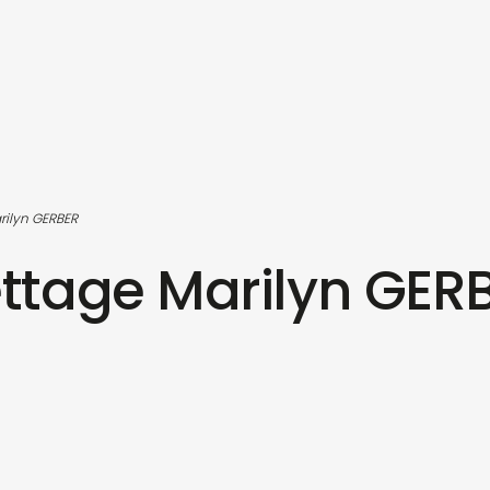
rilyn GERBER
ettage Marilyn GER