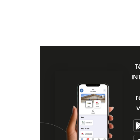
T
IN
r
v