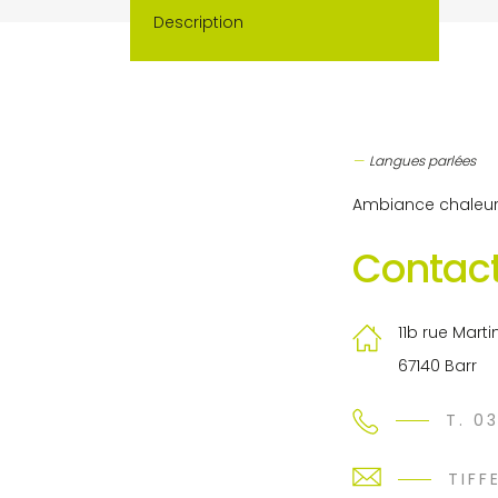
Description
Langues parlées
Ambiance chaleure
Contact
11b rue Marti
67140 Barr
T. 0
TIFF