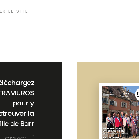
ER LE SITE
éléchargez
TRAMUROS
pour y
etrouver la
ille de Barr