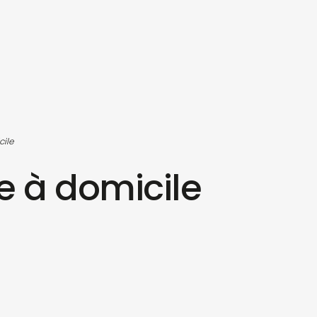
cile
re à domicile