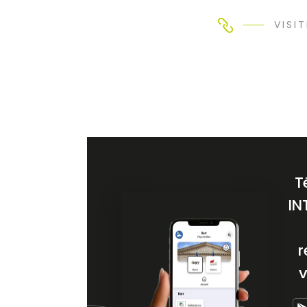
VISIT
T
IN
r
v