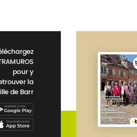
éléchargez
TRAMUROS
pour y
etrouver la
ille de Barr