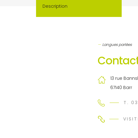
Description
Langues parlées
Contact
13 rue Banns
67140 Barr
T. 0
VISIT