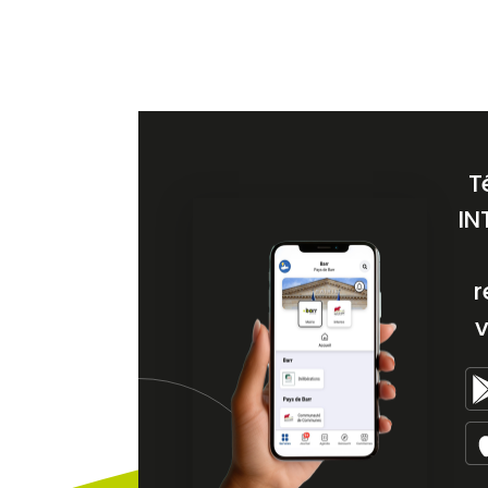
T
IN
r
v