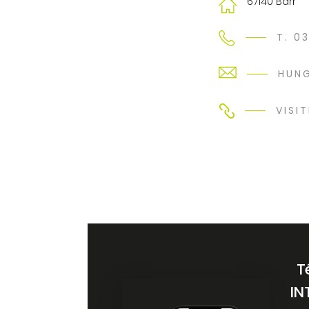
67140 Barr
T. 0
HUN
VISIT
T
IN