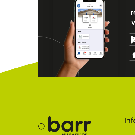
r
v
Inf