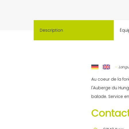
Description
Équi
Langu
Au coeur de la fo
l'Auberge du Hung
balade. Service e
Contact