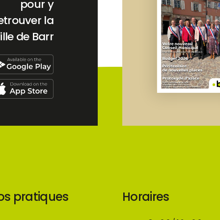
pour y
etrouver la
ille de Barr
os pratiques
Horaires