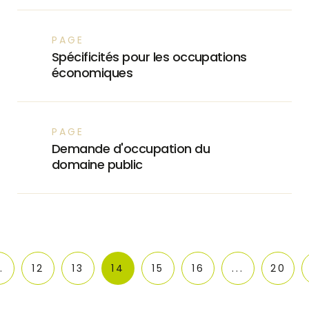
PAGE
Spécificités pour les occupations
économiques
PAGE
Demande d'occupation du
domaine public
.
12
13
14
15
16
...
20