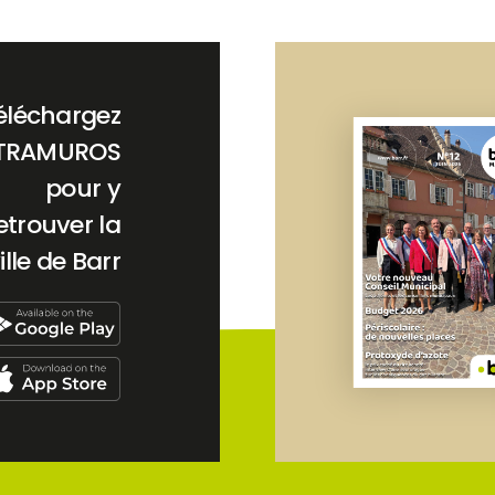
éléchargez
TRAMUROS
pour y
etrouver la
ille de Barr