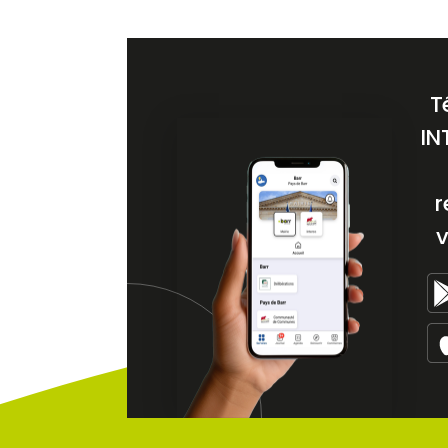
T
IN
r
v