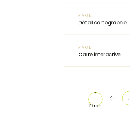
PAGE
Détail cartographie
PAGE
Carte interactive
«
«
..
First